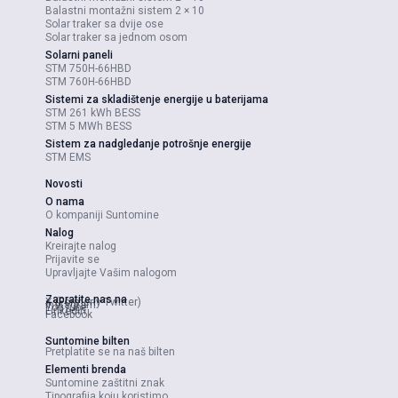
Balastni montažni sistem 2 × 10
Solar traker sa dvije ose
Solar traker sa jednom osom
Solarni paneli
STM 750H-66HBD
STM 760H-66HBD
Sistemi za skladištenje energije u baterijama
STM 261 kWh BESS
STM 5 MWh BESS
Sistem za nadgledanje potrošnje energije
STM EMS
Novosti
O nama
O kompaniji Suntomine
Nalog
Kreirajte nalog
Prijavite se
Upravljajte Vašim nalogom
Zapratite nas na
X (Formerly Twitter)
Instagram
YouTube
LinkedIn
Facebook
Suntomine bilten
Pretplatite se na naš bilten
Elementi brenda
Suntomine zaštitni znak
Tipografija koju koristimo